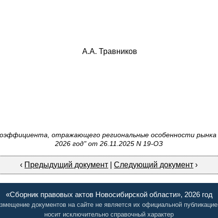
сти А.А. Травников
 коэффициента, отражающего региональные особенности рынка 
2026 год" от 26.11.2025 N 19-ОЗ
‹
Предыдущий документ
|
Следующий документ
›
«Сборник правовых актов Новосибирской области», 2026 год
змещение документов на сайте не является их официальной публикацие
носит исключительно справочный характер