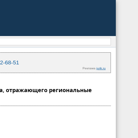
02-68-51
Реклама
jurik.ru
нта, отражающего региональные