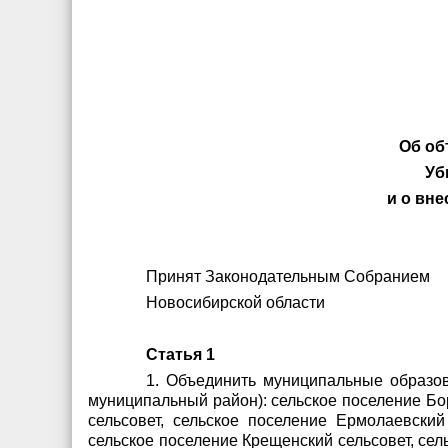
Об об
Уб
и о вн
Принят Законодательным Собранием
Новосибирской област
Статья 1
1. Объединить муниципальные образов
муниципальный район): сельское поселение
Бор
сельсовет, сельское поселение Ермолаевский
сельское поселение Крещенский сельсовет, се