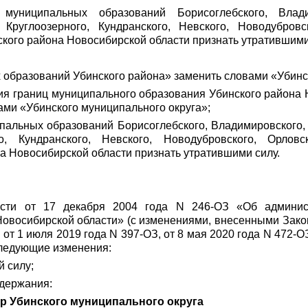
муниципальных образований Борисоглебского, Владим
 Круглоозерного, Кундранского, Невского, Новодубровс
ского района Новосибирской области признать утратившими
образований Убинского района» заменить словами «Убинск
ия границ муниципального образования Убинского района 
ами «Убинского муниципального округа»;
альных образований Борисоглебского, Владимировского, 
го, Кундранского, Невского, Новодубровского, Орловск
а Новосибирской области признать утратившими силу.
асти от 17 декабря 2004 года N 246-ОЗ «Об админис
Новосибирской области» (с изменениями, внесенными Зако
 от 1 июля 2019 года N 397-ОЗ, от 8 мая 2020 года N 472-О
 следующие изменения:
й силу;
одержания:
тр Убинского муниципального округа