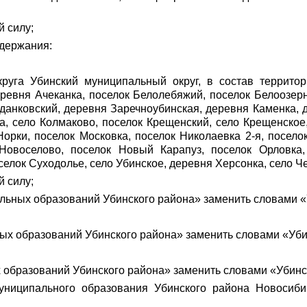
й силу;
одержания:
руга Убинский муниципальный округ, в состав территор
ревня Ачеканка, поселок Белолебяжий, поселок Белоозер
данковский, деревня Заречноубинская, деревня Каменка,
а, село Колмаково, поселок Крещенский, село Крещенское,
орки, поселок Московка, поселок Николаевка 2-я, посел
 Новоселово, поселок Новый Карапуз, поселок Орловка,
селок Суходолье, село Убинское, деревня Херсонка, село 
й силу;
пальных образований Убинского района» заменить словами 
ых образований Убинского района» заменить словами «Уби
образований Убинского района» заменить словами «Убинск
униципального образования Убинского района Новосиби