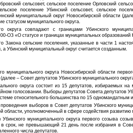
бровский сельсовет, сельское поселение Орловский сельсо
сельское поселение Убинский сельсовет, сельское пос
нский муниципальный округ Новосибирской области (дале
е статусом муниципального округа.
го округа совпадают с границами Убинского муницип
200-ОЗ «О статусе и границах муниципальных образований
го Закона сельские поселения, указанные в части 1 наст
, а Убинский муниципальный округ считается созданным.
го муниципального округа Новосибирской области первог
(далее – Совет депутатов Убинского муниципального округа
ального округа состоит из 15
депутатов
, избираемых на
айном голосовании. Выборы депутатов Совета депутатов У
теме относительного большинства по 15 одномандатным из
 проведения выборов в Совет депутатов Убинского муници
й области, уполномоченный в сфере содействия развитию 
в Убинского муниципального округа
первого созыва
созыв
в срок, не превышающий 21 день после избрания в Сове
вленного числа депутатов.