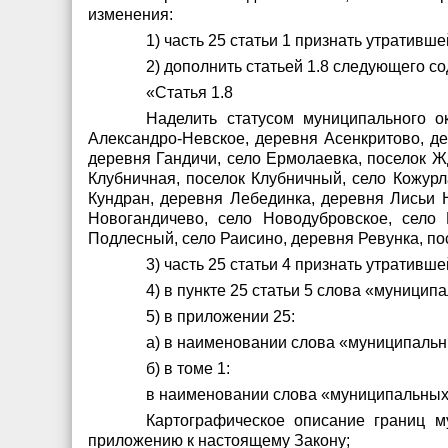
изменения:
1) часть 25 статьи 1 признать утративше
2) дополнить статьей 1.8 следующего с
«Статья 1.8
Наделить статусом муниципального ок
Александро-Невское, деревня Асенкритово, де
деревня Гандичи, село Ермолаевка, поселок Ж
Клубничная, поселок Клубничный, село Кожурл
Кундран, деревня Лебединка, деревня Лисьи Н
Новогандичево, село Новодубровское, село
Подлесный, село Раисино, деревня Ревунка, по
3) часть 25 статьи 4 признать утративше
4) в пункте 25 статьи 5 слова «муници
5) в приложении 25:
а) в наименовании слова «муниципальн
б) в томе 1:
в наименовании слова «муниципальных 
Картографическое описание границ м
приложению к настоящему Закону;