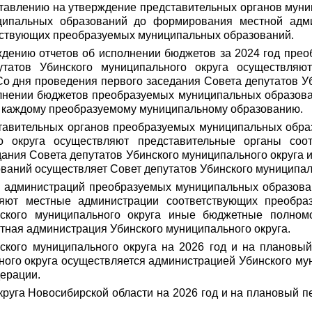
ставлению на утверждение представительных органов муни
ипальных образований до формирования местной адми
тствующих преобразуемых муниципальных образований.
дению отчетов об исполнении бюджетов за 2024 год пре
татов Убинского муниципального округа осуществляю
о дня проведения первого заседания
Совета депутатов У
лнении бюджетов преобразуемых муниципальных образован
о каждому преобразуемому муниципальному образованию.
авительных органов преобразуемых муниципальных образ
го округа осуществляют представительные органы соо
дания Совета депутатов Убинского муниципального округ
аний осуществляет Совет депутатов Убинского муниципаль
 администраций преобразуемых муниципальных образова
ляют местные администрации соответствующих преобр
ского муниципального округа иные бюджетные полном
ная администрация Убинского муниципального округа.
ского муниципального округа на 2026 год и на плановы
ого округа осуществляется администрацией Убинского му
ерации.
круга Новосибирской области на 2026 год и на плановый п