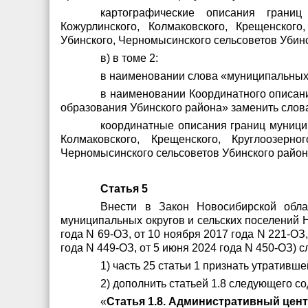
картографические описания границ 
Кожурлинского, Колмаковского, Крещенского,
Убинского, Черномысинского сельсоветов Убин
в) в томе 2:
в наименовании слова «муниципальных 
в наименовании Координатного описан
образования Убинского района» заменить слов
координатные описания границ муницип
Колмаковского, Крещенского, Круглоозерно
Черномысинского сельсоветов Убинского район
Статья 5
Внести в Закон Новосибирской обл
муниципальных округов и сельских поселений 
года N 69-ОЗ, от 10 ноября 2017 года N 221-ОЗ,
года N 449-ОЗ, от 5 июня 2024 года N 450-ОЗ)
1) часть 25 статьи 1 признать утративше
2) дополнить статьей 1.8 следующего с
«
Статья 1.8. Административный цен