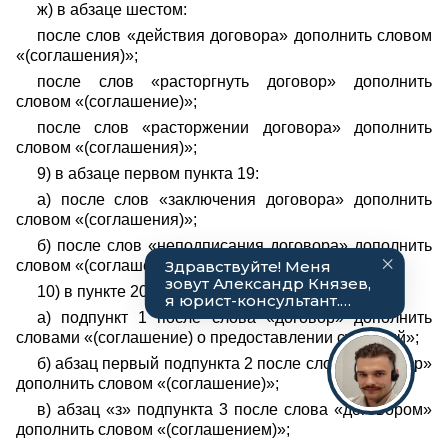
ж) в абзаце шестом:
после слов «действия договора» дополнить словом
«(соглашения)»;
после слов «расторгнуть договор» дополнить
словом «(соглашение)»;
после слов «расторжении договора» дополнить
словом «(соглашения)»;
9) в абзаце первом пункта 19:
а) после слов «заключения договора» дополнить
словом «(соглашения)»;
б) после слов «неподписания договора» дополнить
словом «(соглашения)»;
10) в пункте 20:
а) подпункт 1 после слова «договор» дополнить
словами «(соглашение) о предоставлении субсидий»;
б) абзац первый подпункта 2 после слова «договор»
дополнить словом «(соглашение)»;
в) абзац «з» подпункта 3 после слова «договором»
дополнить словом «(соглашением)»;