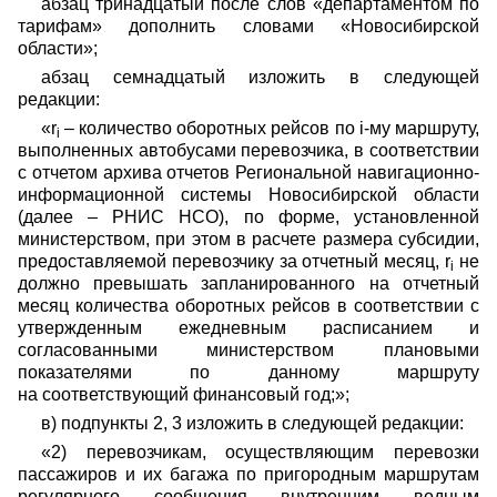
абзац тринадцатый после слов «департаментом по
тарифам» дополнить словами «Новосибирской
области»;
абзац семнадцатый изложить в следующей
редакции:
«r
– количество оборотных рейсов по i-му маршруту,
i
выполненных автобусами перевозчика, в соответствии
с отчетом архива отчетов Региональной навигационно-
информационной системы Новосибирской области
(далее – РНИС НСО), по форме, установленной
министерством, при этом в расчете размера субсидии,
предоставляемой перевозчику за отчетный месяц, r
не
i
должно превышать запланированного на отчетный
месяц количества оборотных рейсов в соответствии с
утвержденным ежедневным расписанием и
согласованными министерством плановыми
показателями по данному маршруту
на соответствующий финансовый год;»;
в) подпункты 2, 3 изложить в следующей редакции:
«2) перевозчикам, осуществляющим перевозки
пассажиров и их багажа по пригородным маршрутам
регулярного сообщения внутренним водным